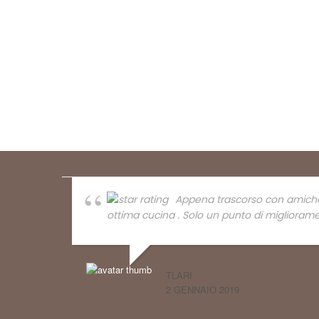
Appena trascorso con amiche i
ottima cucina . Solo un punto di migliorame
TLARI
2 GENNAIO 2019