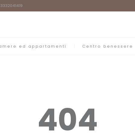
9)3332041419
amere ed appartamenti
Centro benessere
404