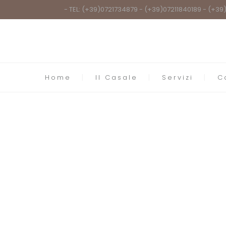
- TEL: (+39)0721734879 - (+39)07211840189 - (+3
Home
Il Casale
Servizi
C