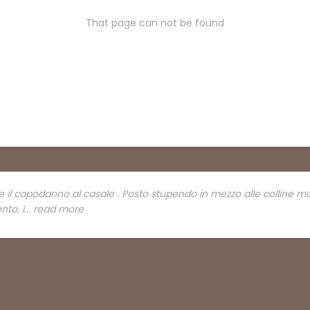
That page can not be found
l capodanno al casale . Posto stupendo in mezzo alle colline march
nto, i
... read more