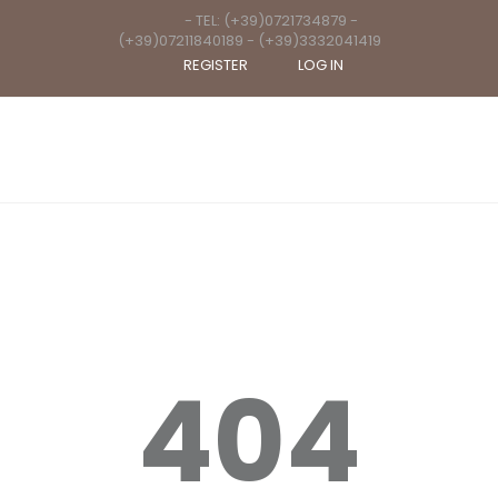
- TEL: (+39)0721734879 -
(+39)07211840189 - (+39)3332041419
REGISTER
LOG IN
404