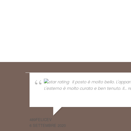
Il posto è molto bello. L'appa
L'esterno è molto curato e ben tenuto. Il
...
489FELICEV
6 SETTEMBRE 2020