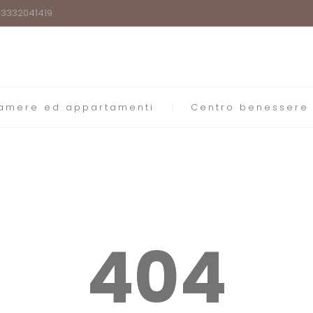
9)3332041419
amere ed appartamenti
Centro benessere
404