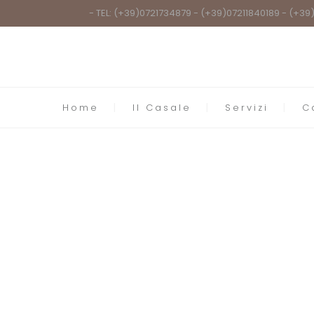
- TEL: (+39)0721734879 - (+39)07211840189 - (+3
Home
Il Casale
Servizi
C