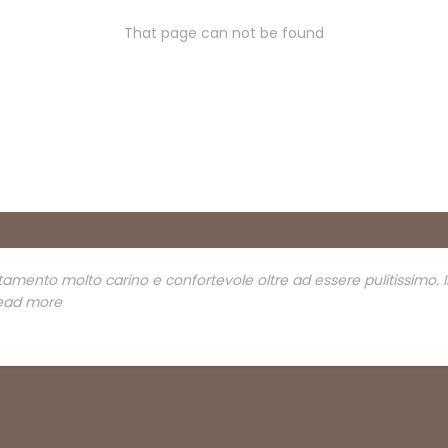
That page can not be found
rtamento molto carino e confortevole oltre ad essere pulitissimo. I
 read more