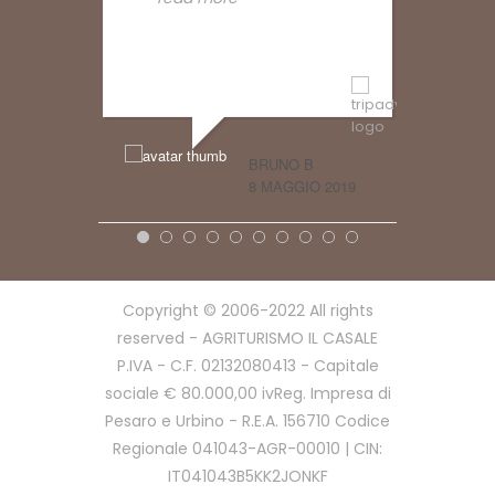
BRUNO B
8 MAGGIO 2019
SARAME9456
1 AGOSTO 20
Copyright © 2006-2022 All rights
reserved - AGRITURISMO IL CASALE
P.IVA - C.F. 02132080413 - Capitale
sociale € 80.000,00 ivReg. Impresa di
Pesaro e Urbino - R.E.A. 156710 Codice
Regionale 041043-AGR-00010 | CIN:
IT041043B5KK2JONKF