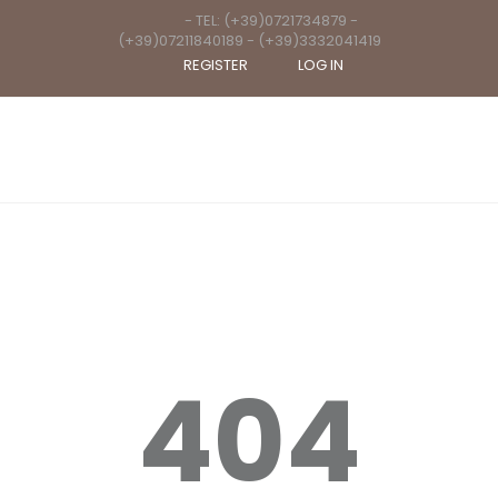
- TEL: (+39)0721734879 -
(+39)07211840189 - (+39)3332041419
REGISTER
LOG IN
404