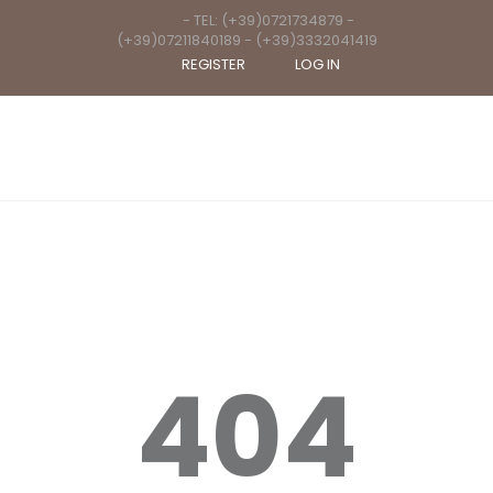
- TEL: (+39)0721734879 -
(+39)07211840189 - (+39)3332041419
REGISTER
LOG IN
404