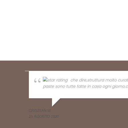
che dire,struttura molto cura
paste sono tutte fatte in casa ogni giorno,c
CRISTIAN M
21 AGOSTO 2020