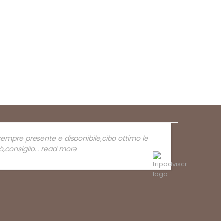
sempre presente e disponibile,cibo ottimo le
ò,consiglio
... read more