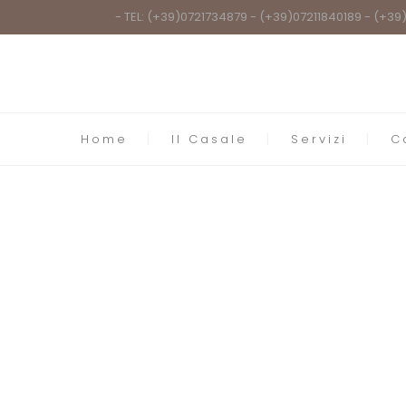
- TEL: (+39)0721734879 - (+39)07211840189 - (+3
Home
Il Casale
Servizi
C