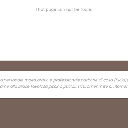
That page can not be found
ta,personale molto bravo e professionale,padrone di casa (lucio)
arne alla brace favolosa,piscina pulita....sicuramenrmte ci ritorner