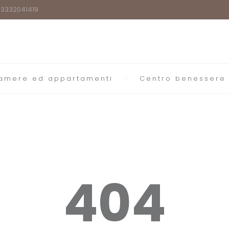
9)3332041419
amere ed appartamenti
Centro benessere
404