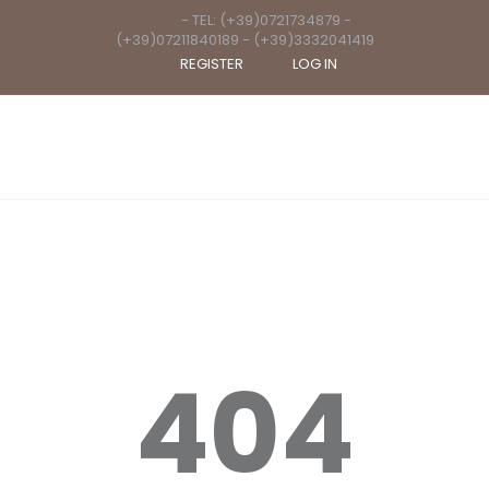
- TEL: (+39)0721734879 -
(+39)07211840189 - (+39)3332041419
REGISTER
LOG IN
404