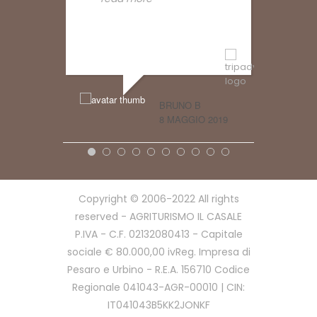
E che 
read
BRUNO B
8 MAGGIO 2019
Copyright © 2006-2022 All rights
FABIOLAG10
17 GIUGNO 2
reserved - AGRITURISMO IL CASALE
P.IVA - C.F. 02132080413 - Capitale
sociale € 80.000,00 ivReg. Impresa di
Pesaro e Urbino - R.E.A. 156710 Codice
Regionale 041043-AGR-00010 | CIN:
IT041043B5KK2JONKF