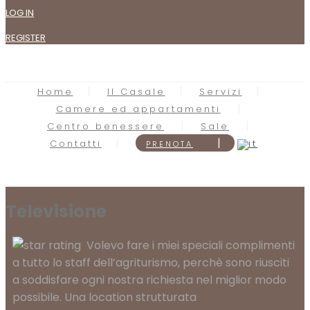
LOG IN
REGISTER
Home
Il Casale
Servizi
Camere ed appartamenti
Centro benessere
Sale
Contatti
PRENOTA
Televisione
Volevo fare i miei speciali complimenti
a tutto lo staff dell’agriturismo, perchè sono riusciti
a soddisfare ogni nostra richiesta nel miglior modo
possibile. Una location strutturata