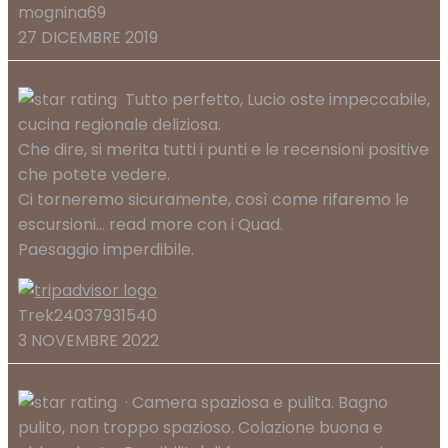
mognina69
27 DICEMBRE 2019
Tutto perfetto, Lucio oste impeccabile,
cucina regionale deliziosa.
Che dire, si merita tutti i punti e le recensioni positive
che potete vedere.
Ci torneremo sicuramente, così come rifaremo le
escursioni
... read more
con i Quad.
Paesaggio imperdibile.
Trek24037931540
3 NOVEMBRE 2022
· Camera spaziosa e pulita. Bagno
pulito, non troppo spazioso. Colazione buona e