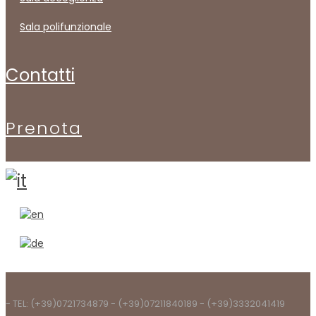
sala polifunzionale
contatti
prenota
- TEL: (+39)0721734879 - (+39)07211840189 - (+39)3332041419